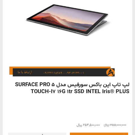
ناموجود
لپ تاپ اپن باکس سورفیس مدل SURFACE PRO 5
TOUCH-I7 16G 1tr SSD INTEL Iris® PLUS
قیمت
قیمت
255,000,000
﷼
254,500,000
﷼
اصلی
فعلی