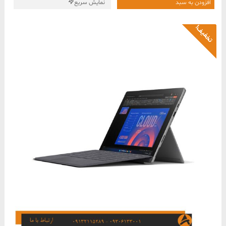
255,000,000 ﷼
254,500,000 ﷼
افزودن به سبد
نمایش سریع
بود.
است.
تخفیف!