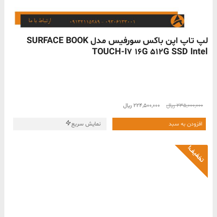
ناموجود
لپ تاپ اپن باکس سورفیس مدل SURFACE BOOK
TOUCH-I7 16G 512G SSD Intel
قیمت
قیمت
235,000,000
﷼
224,500,000
﷼
اصلی
فعلی
235,000,000 ﷼
224,500,000 ﷼
افزودن به سبد
نمایش سریع
بود.
است.
تخفیف!