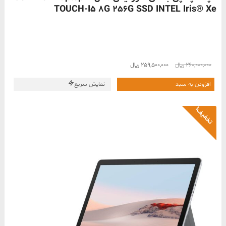
TOUCH-I5 8G 256G SSD INTEL Iris® Xe
قیمت
قیمت
260,000,000
﷼
259,500,000
﷼
اصلی
فعلی
260,000,000 ﷼
259,500,000 ﷼
افزودن به سبد
نمایش سریع
بود.
است.
تخفیف!