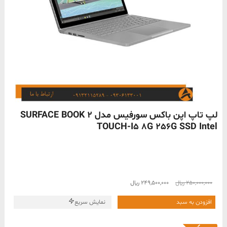
ناموجود
لپ تاپ اپن باکس سورفیس مدل SURFACE BOOK 2
TOUCH-I5 8G 256G SSD Intel
قیمت
قیمت
250,000,000
﷼
249,500,000
﷼
اصلی
فعلی
250,000,000 ﷼
249,500,000 ﷼
افزودن به سبد
نمایش سریع
بود.
است.