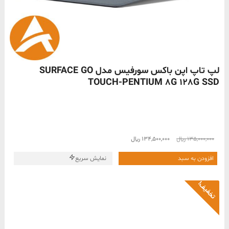
ناموجود
لپ تاپ اپن باکس سورفیس مدل SURFACE GO
TOUCH-PENTIUM 8G 128G SSD
قیمت
قیمت
135,000,000
﷼
134,500,000
﷼
اصلی
فعلی
135,000,000 ﷼
134,500,000 ﷼
افزودن به سبد
نمایش سریع
بود.
است.
تخفیف!