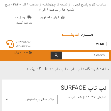
Ski
ساعات کار و پاسخ گویی : از شنبه تا چهارشنبه از ساعت 9 الی 19:30 - پنج
t
شنبه ها از ساعت 9 الی 14
conten
ایران - اصفهان
ارسال به
سراسر کشور
مهندسی مرز اندیشه
09132115289
MENU
09306133001
0
0 ﷼
Search
for:
خانه
فروشگاه
لپ تاپ
لپ تاپ Surface
/
/
/
/ برگه 4
لپ تاپ SURFACE
نمایش 37–48 از 75 نتیجه