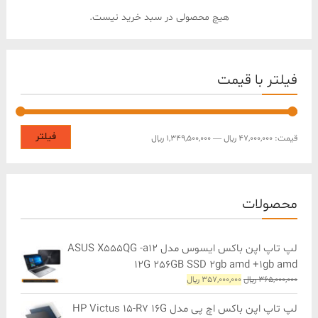
هیچ محصولی در سبد خرید نیست.
فیلتر با قیمت
حداقل
حداکثر
فیلتر
قیمت:
47,000,000 ﷼
—
1,349,500,000 ﷼
قیمت
قیمت
محصولات
لپ تاپ اپن باکس ایسوس مدل ASUS X555QG -a12
12G 256GB SSD 2gb amd +1gb amd
قیمت
قیمت
365,000,000
﷼
357,000,000
﷼
اصلی
فعلی
365,000,000 ﷼
357,000,000 ﷼
لپ تاپ اپن باکس اچ پی مدل HP Victus 15-R7 16G
بود.
است.