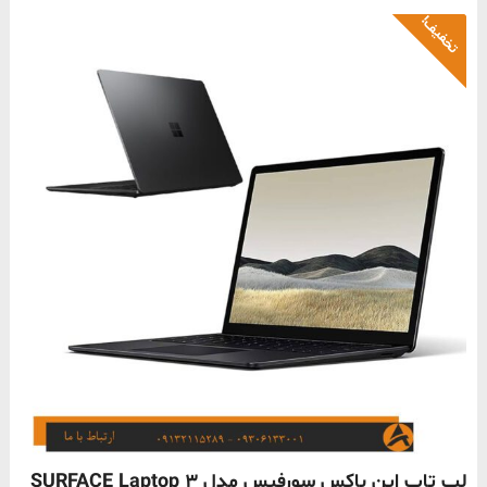
تخفیف!
ناموجود
لپ تاپ اپن باکس سورفیس مدل SURFACE Laptop 3