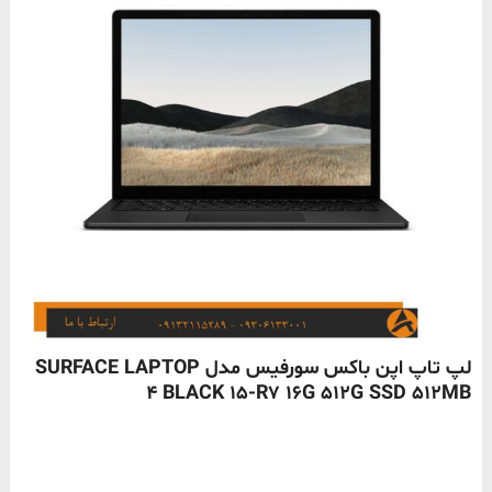
ناموجود
لپ تاپ اپن باکس سورفیس مدل SURFACE LAPTOP
4 BLACK 15-R7 16G 512G SSD 512MB