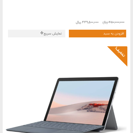
قیمت
قیمت
450,000,000
﷼
449,500,000
﷼
اصلی
فعلی
450,000,000 ﷼
449,500,000 ﷼
افزودن به سبد
نمایش سریع
بود.
است.
تخفیف!