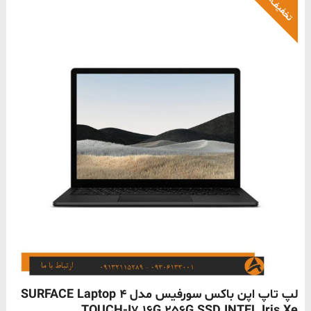
تخفیف!
ناموجود
لپ تاپ اپن باکس سورفیس مدل SURFACE Laptop 4
TOUCH-I7 16G 256G SSD INTEL Iris Xe