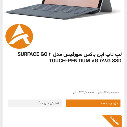
ناموجود
لپ تاپ اپن باکس سورفیس مدل SURFACE GO 2
TOUCH-PENTIUM 8G 128G SSD
قیمت
قیمت
145,000,000
﷼
144,500,000
﷼
اصلی
فعلی
145,000,000 ﷼
144,500,000 ﷼
افزودن به سبد
نمایش سریع
بود.
است.
تخفیف!