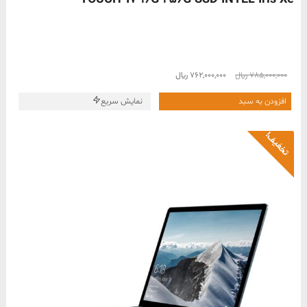
قیمت
قیمت
785,000,000
﷼
762,000,000
﷼
اصلی
فعلی
785,000,000 ﷼
762,000,000 ﷼
افزودن به سبد
نمایش سریع
بود.
است.
تخفیف!