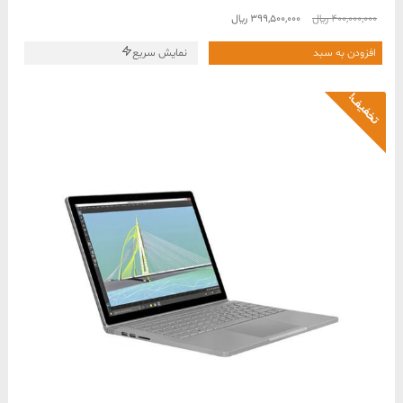
قیمت
قیمت
400,000,000
﷼
399,500,000
﷼
اصلی
فعلی
400,000,000 ﷼
399,500,000 ﷼
افزودن به سبد
نمایش سریع
بود.
است.
تخفیف!