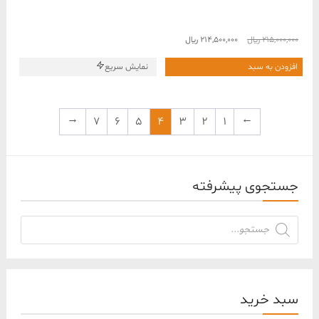
قیمت
قیمت
215,000,000
﷼
214,500,000
﷼
اصلی
فعلی
215,000,000 ﷼
214,500,000 ﷼
افزودن به سبد
نمایش سریع
بود.
است.
←
7
6
5
4
3
2
1
→
جستجوی پیشرفته
جستجوی
محصولات
سبد خرید