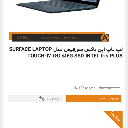
ناموجود
لپ تاپ اپن باکس سورفیس مدل SURFACE LAPTOP
TOUCH-I7 16G 512G SSD INTEL Iris PLUS
قیمت
قیمت
265,000,000
﷼
239,500,000
﷼
اصلی
فعلی
265,000,000 ﷼
239,500,000 ﷼
افزودن به سبد
نمایش سریع
بود.
است.
تخفیف!