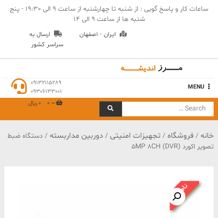
Ski
ساعات کار و پاسخ گویی : از شنبه تا چهارشنبه از ساعت 9 الی 19:30 - پنج
t
شنبه ها از ساعت 9 الی 14
conten
ایران - اصفهان
ارسال به
سراسر کشور
مهندسی مرز اندیشه
09132115289
MENU
09306133001
0
0 ﷼
Search
for:
خانه
فروشگاه
تجهیزات امنیتی
دوربین مداربسته
/
/
/
/ دستگاه ضبط
تصویر اکورد 5MP 8CH (DVR)
ناموجود