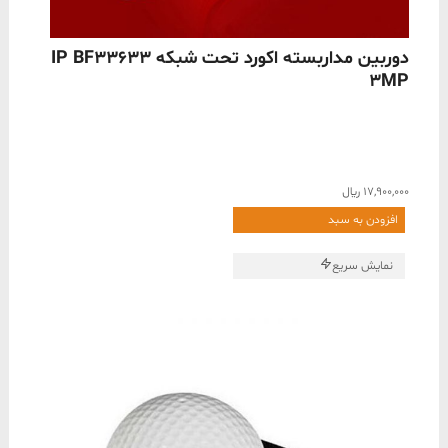
ناموجود
دوربین مداربسته اکورد تحت شبکه IP BF33633
3MP
17,900,000
﷼
افزودن به سبد
نمایش سریع