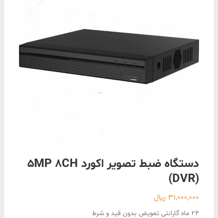
دستگاه ضبط تصویر اکورد 5MP 8CH
(DVR)
31,000,000
﷼
24 ماه گارانتی تعویض بدون قید و شرط