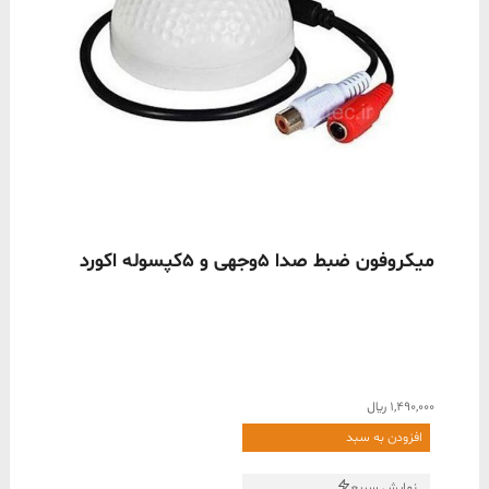
ناموجود
میکروفون ضبط صدا 5وجهی و 5کپسوله اکورد
1,490,000
﷼
افزودن به سبد
نمایش سریع