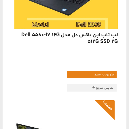
ناموجود
لپ تاپ اپن باکس دل مدل Dell 5580-I7 16G
512G SSD 2G
افزودن به سبد
نمایش سریع
تخفیف!