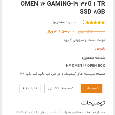
OMEN 16 GAMING-I9 32G 1 TR
SSD 8GB
(
1
بازخورد مشتری)
1
امتیازدهی
قیمت
قیمت
845,000,000
﷼
829,500,000
﷼
5.00
از 5
در
اصلی
فعلی
امتیازدهی
مهلت تست و مرجوعی 7 روزه
مشتری
845,000,000 ﷼
829,500,000 ﷼
ناموجود
بود.
است.
شناسه محصول:
HP OMEN 16 OPEN BOX
دسته:
سیستم های گیمینگ و طراحی
,
لپ تاپ
,
لپ تاپ HP
توضیحات
توضیحات تکمیلی
نظرات (1)
توضیحات
بسیار قدرتمند و مقاوم همراه با صفحه نمایش با کیفیت 16 2K