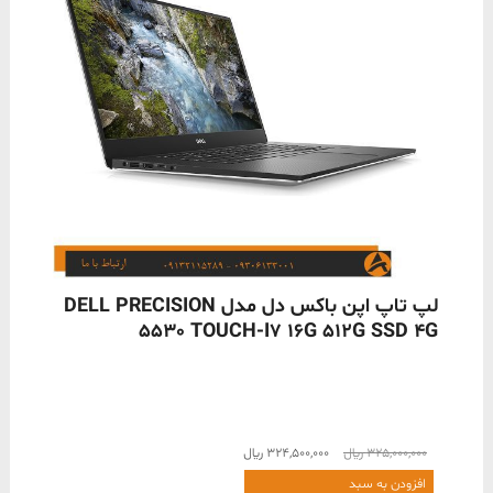
ناموجود
لپ تاپ اپن باکس دل مدل DELL PRECISION
5530 TOUCH-I7 16G 512G SSD 4G
قیمت
قیمت
325,000,000
﷼
324,500,000
﷼
اصلی
فعلی
افزودن به سبد
325,000,000 ﷼
324,500,000 ﷼