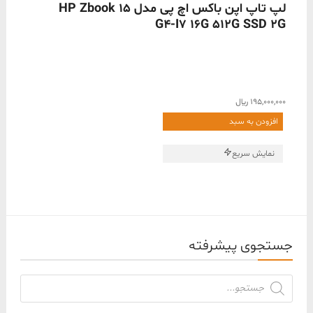
ناموجود
لپ تاپ اپن باکس اچ پی مدل HP Zbook 15
G4-I7 16G 512G SSD 2G
195,000,000
﷼
افزودن به سبد
نمایش سریع
جستجوی پیشرفته
جستجوی
محصولات