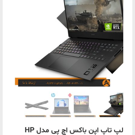
لپ تاپ اپن باکس اچ پی مدل HP