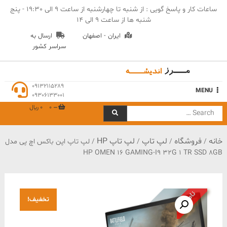
Ski
ساعات کار و پاسخ گویی : از شنبه تا چهارشنبه از ساعت 9 الی 19:30 - پنج
t
شنبه ها از ساعت 9 الی 14
conten
ایران - اصفهان
ارسال به
سراسر کشور
مهندسی مرز اندیشه
09132115289
MENU
09306133001
0
0 ﷼
Search
for:
خانه
فروشگاه
لپ تاپ
لپ تاپ HP
/
/
/
/ لپ تاپ اپن باکس اچ پی مدل
HP OMEN 16 GAMING-I9 32G 1 TR SSD 8GB
ناموجود
تخفیف!