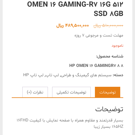
OMEN 16 GAMING-R7 16G 512
SSD 8GB
قیمت
قیمت
510,000,000
﷼
489,500,000
﷼
اصلی
فعلی
مهلت تست و مرجوعی 7 روزه
510,000,000 ﷼
489,500,000 ﷼
ناموجود
بود.
است.
شناسه محصول:
HP OMEN 16 GAMINGR7 8 8
دسته:
سیستم های گیمینگ و طراحی
,
لپ تاپ
,
لپ تاپ HP
توضیحات
توضیحات تکمیلی
نظرات (0)
توضیحات
بسیار قدرتمند و مقاوم همراه با صفحه نمایش با کیفیت 16FHD
165HZ بسیار زیبا