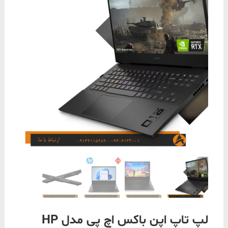
لپ تاپ اپن باکس اچ پی مدل HP