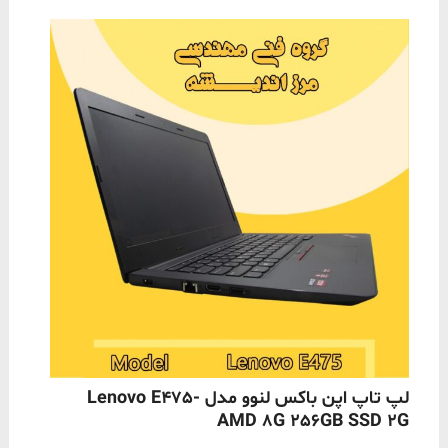
ناموجود
لپ تاپ اپن باکس لنوو مدل Lenovo E475-
AMD 8G 256GB SSD 2G