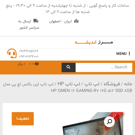
Ski
ساعات کار و پاسخ گویی : از شنبه تا چهارشنبه از ساعت 9 الی 19:30 - پنج
t
شنبه ها از ساعت 9 الی 14
conten
ایران - اصفهان
ارسال به
سراسر کشور
مهندسی مرز اندیشه
09132115289
MENU
09306133001
0
0 ﷼
Search
for:
خانه
فروشگاه
لپ تاپ
لپ تاپ HP
/
/
/
/ لپ تاپ اپن باکس اچ پی مدل
HP OMEN 16 GAMING-R7 16G 512 SSD 8GB
ناموجود
تخفیف!