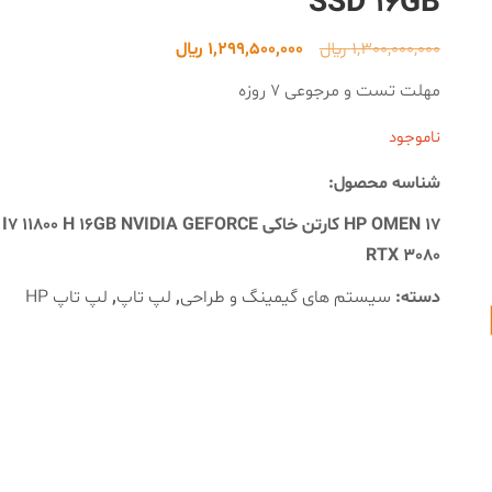
SSD 16GB
قیمت
قیمت
1,300,000,000
﷼
1,299,500,000
﷼
اصلی
فعلی
مهلت تست و مرجوعی 7 روزه
1,300,000,000 ﷼
1,299,500,000 ﷼
ناموجود
بود.
است.
شناسه محصول:
HP OMEN 17 کارتن خاکی I7 11800 H 16GB NVIDIA GEFORCE
RTX 3080
دسته:
سیستم های گیمینگ و طراحی
,
لپ تاپ
,
لپ تاپ HP