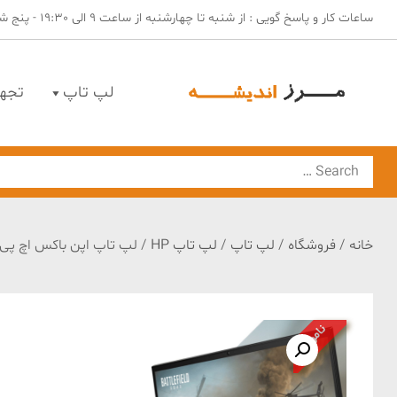
Ski
ساعات کار و پاسخ گویی : از شنبه تا چهارشنبه از ساعت 9 الی 19:30 - پنج شنبه ها از ساعت 9 الی 14
t
conten
لپ تاپ
تجه
مهندسی مرز اندیشه
لپ تاپ | تجهیزات فروشگاهی | تجهیزات امنیتی
Search
for:
خانه
/
فروشگاه
/
لپ تاپ
/
لپ تاپ HP
/ لپ تاپ اپن باکس اچ پی مدل GAMING-i7 32G 1 TR SSD 16GB
ناموجود