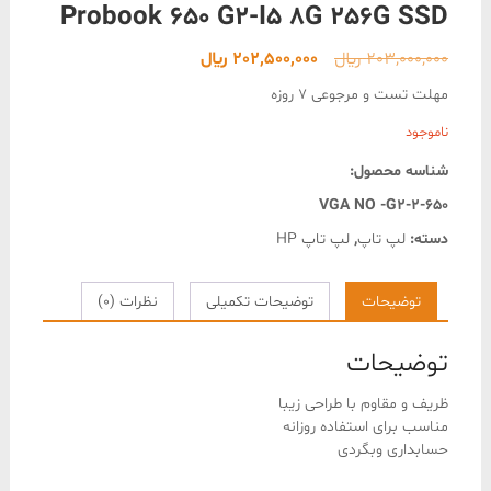
Probook 650 G2-I5 8G 256G SSD
قیمت
قیمت
203,000,000
﷼
202,500,000
﷼
اصلی
فعلی
مهلت تست و مرجوعی 7 روزه
203,000,000 ﷼
202,500,000 ﷼
ناموجود
بود.
است.
شناسه محصول:
650-VGA NO -G2-2
دسته:
لپ تاپ
,
لپ تاپ HP
توضیحات
توضیحات تکمیلی
نظرات (0)
توضیحات
ظریف و مقاوم با طراحی زیبا
مناسب برای استفاده روزانه
حسابداری وبگردی