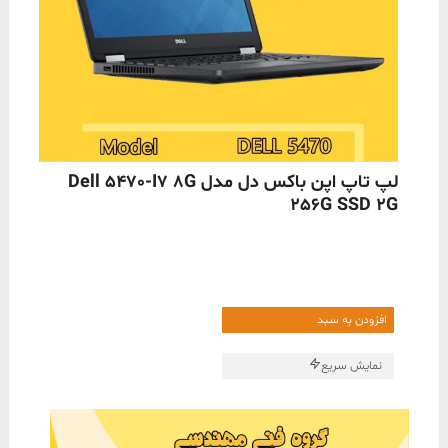
ناموجود
لپ تاپ اپن باکس دل مدل Dell 5470-I7 8G
256G SSD 2G
افزودن به سبد
نمایش سریع