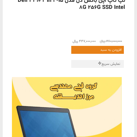
لپ تاپ اپن باکس دل مدل Dell 3310 2 In 1 -i5
8G 256G SSD Intel
قیمت
قیمت
460,000,000
﷼
447,000,000
﷼
اصلی
فعلی
افزودن به سبد
460,000,000 ﷼
447,000,000 ﷼
بود.
است.
نمایش سریع