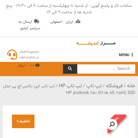
Ski
ساعات کار و پاسخ گویی : از شنبه تا چهارشنبه از ساعت 9 الی 19:30 - پنج
t
شنبه ها از ساعت 9 الی 14
conten
ایران - اصفهان
ارسال به
سراسر کشور
مهندسی مرز اندیشه
09132115289
MENU
09306133001
0
0 ﷼
Search
for:
خانه
فروشگاه
لپ تاپ
لپ تاپ HP
/
/
/
/ لپ تاپ اپن باکس اچ پی مدل
HP probook 650 G2-i5 8G 256G SSD
ناموجود
تخفیف!