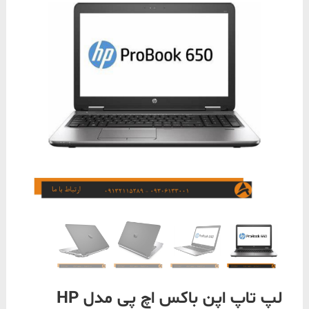
لپ تاپ اپن باکس اچ پی مدل HP