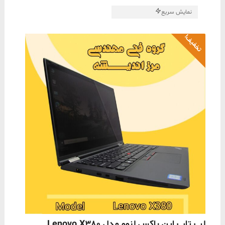
نمایش سریع
تخفیف!
لپ تاپ اپن باکس لنوو مدل Lenovo X380