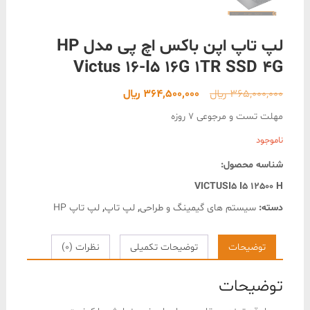
لپ تاپ اپن باکس اچ پی مدل HP
Victus 16-I5 16G 1TR SSD 4G
قیمت
قیمت
365,000,000
﷼
364,500,000
﷼
اصلی
فعلی
مهلت تست و مرجوعی 7 روزه
365,000,000 ﷼
364,500,000 ﷼
ناموجود
بود.
است.
شناسه محصول:
VICTUSI5 I5 12500 H
دسته:
سیستم های گیمینگ و طراحی
,
لپ تاپ
,
لپ تاپ HP
توضیحات
توضیحات تکمیلی
نظرات (0)
توضیحات