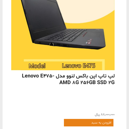
ناموجود
لپ تاپ اپن باکس لنوو مدل Lenovo E475-
AMD 8G 256GB SSD 2G
88,000,000
﷼
افزودن به سبد