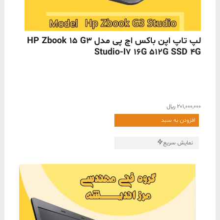
ناموجود
لپ تاپ اپن باکس اچ پی مدل HP Zbook 15 G3
Studio-I7 16G 512G SSD 4G
201,000,000
﷼
افزودن به سبد
نمایش سریع