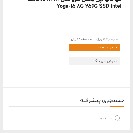
ناموجود
Yoga-I5 8G 256G SSD Intel
قیمت
قیمت
143,000,000
﷼
140,500,000
﷼
اصلی
فعلی
افزودن به سبد
143,000,000 ﷼
140,500,000 ﷼
بود.
است.
نمایش سریع
جستجوی پیشرفته
جستجوی
محصولات