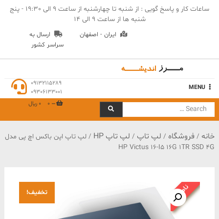
Ski
ساعات کار و پاسخ گویی : از شنبه تا چهارشنبه از ساعت 9 الی 19:30 - پنج
t
شنبه ها از ساعت 9 الی 14
conten
ایران - اصفهان
ارسال به
سراسر کشور
مهندسی مرز اندیشه
09132115289
MENU
09306133001
0
0 ﷼
Search
for:
خانه
فروشگاه
لپ تاپ
لپ تاپ HP
/
/
/
/ لپ تاپ اپن باکس اچ پی مدل
HP Victus 16-I5 16G 1TR SSD 4G
ناموجود
تخفیف!