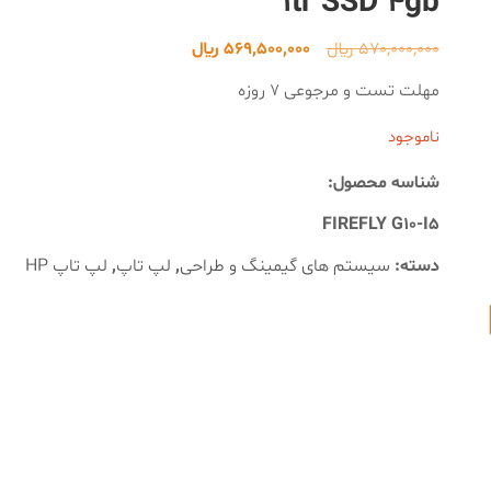
1tr SSD 4gb
قیمت
قیمت
570,000,000
﷼
569,500,000
﷼
اصلی
فعلی
مهلت تست و مرجوعی 7 روزه
570,000,000 ﷼
569,500,000 ﷼
ناموجود
بود.
است.
شناسه محصول:
FIREFLY G10-I5
دسته:
سیستم های گیمینگ و طراحی
,
لپ تاپ
,
لپ تاپ HP