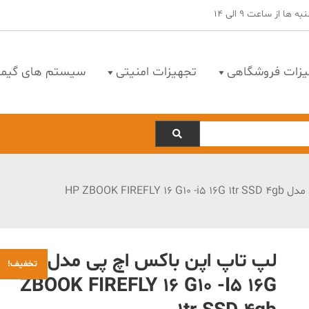
یزات فروشگاهی
تجهیزات امنیتی
سیستم های گیمی
HP ZBOOK FIR
لپ تاپ اپن باکس اچ پی مدل HP
تخفیف!
ZBOOK FIREFLY 16 G10 -i5 16G