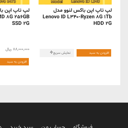
ناموجود
ناموجود
لپ تاپ اپن باکس لنوو مدل
لپ تاپ اپن با
MD 8G 256GB
Lenovo ID L340-Ryzen 8G 1Tb
SSD 2G
HDD 2G
88,000,000
﷼
افزودن به سبد
نمایش سریع
افزودن به سبد
فروشگاه
حساب من
سبد خرید
د