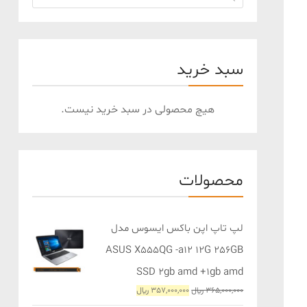
سبد خرید
هیچ محصولی در سبد خرید نیست.
محصولات
لپ تاپ اپن باکس ایسوس مدل
ASUS X555QG -a12 12G 256GB
SSD 2gb amd +1gb amd
قیمت
قیمت
365,000,000
﷼
357,000,000
﷼
اصلی
فعلی