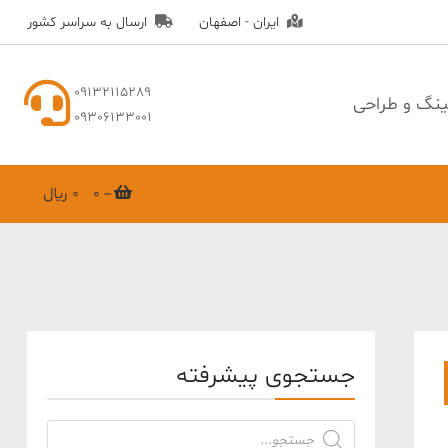
ایران - اصفهان
ارسال به سراسر کشور
09132115289
نگ و طراحی
09306133001
0
0 ﷼
جستجوی پیشرفته
جستجوی
محصولات