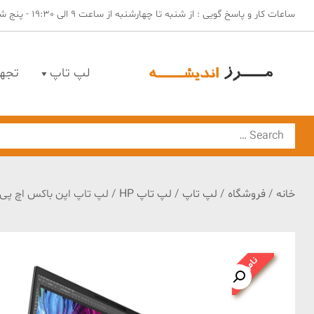
Ski
ساعات کار و پاسخ گویی : از شنبه تا چهارشنبه از ساعت 9 الی 19:30 - پنج شنبه ها از ساعت 9 الی 14
t
conten
لپ تاپ
تجه
مهندسی مرز اندیشه
لپ تاپ | تجهیزات فروشگاهی | تجهیزات امنیتی
Search
for:
خانه
/
فروشگاه
/
لپ تاپ
/
لپ تاپ HP
/ لپ تاپ اپن باکس اچ پی مدل EFLY 16 G10 -i5 16G 1tr SSD 4gb
ناموجود