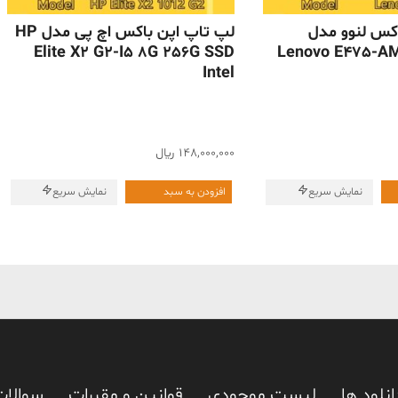
ناموجود
کس لنوو مدل
لپ تاپ اپن باکس اچ پی مدل HP
Elite X2 G2-I5 8G 256G SSD
Lenovo E475-A
Intel
148,000,000
﷼
نمایش سریع
افزودن به سبد
نمایش سریع
انلود ها
لیست موجودی
قوانین و مقررات
سوالات