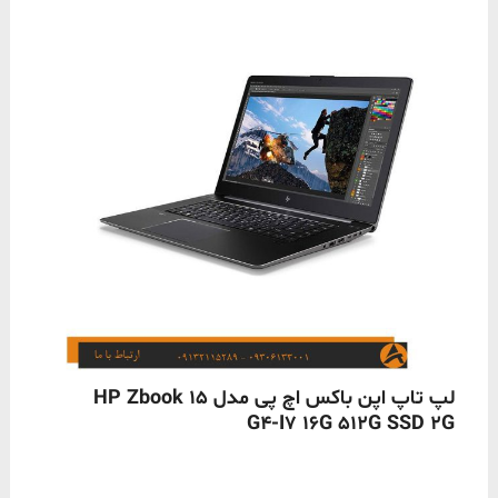
ناموجود
لپ تاپ اپن باکس اچ پی مدل HP Zbook 15
G4-I7 16G 512G SSD 2G