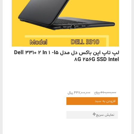
لپ تاپ اپن باکس دل مدل Dell 3310 2 In 1 -i5
8G 256G SSD Intel
قیمت
قیمت
460,000,000
﷼
447,000,000
﷼
اصلی
فعلی
افزودن به سبد
460,000,000 ﷼
447,000,000 ﷼
بود.
است.
نمایش سریع