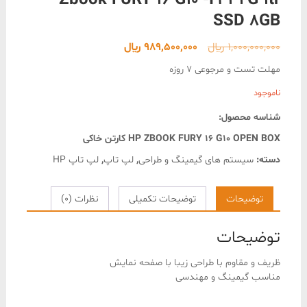
Zbook FURY 16 G10 -i9 32G 1tr
SSD 8GB
قیمت
قیمت
1,000,000,000
﷼
989,500,000
﷼
اصلی
فعلی
مهلت تست و مرجوعی 7 روزه
1,000,000,000 ﷼
989,500,000 ﷼
ناموجود
بود.
است.
شناسه محصول:
HP ZBOOK FURY 16 G10 OPEN BOX کارتن خاکی
دسته:
سیستم های گیمینگ و طراحی
,
لپ تاپ
,
لپ تاپ HP
توضیحات
توضیحات تکمیلی
نظرات (0)
توضیحات
ظریف و مقاوم با طراحی زیبا با صفحه نمایش
مناسب گیمینگ و مهندسی