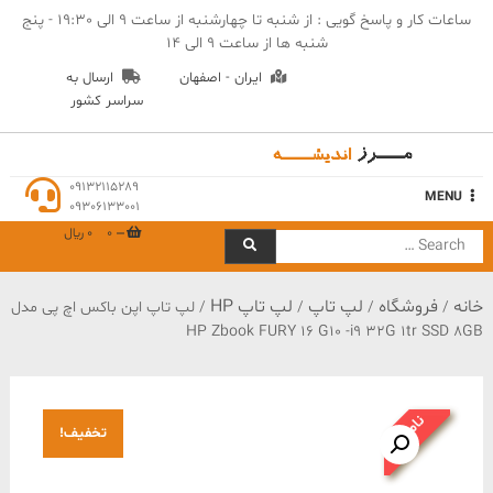
Ski
ساعات کار و پاسخ گویی : از شنبه تا چهارشنبه از ساعت 9 الی 19:30 - پنج
t
شنبه ها از ساعت 9 الی 14
conten
ایران - اصفهان
ارسال به
سراسر کشور
مهندسی مرز اندیشه
09132115289
MENU
09306133001
0
0 ﷼
Search
for:
خانه
فروشگاه
لپ تاپ
لپ تاپ HP
/
/
/
/ لپ تاپ اپن باکس اچ پی مدل
HP Zbook FURY 16 G10 -i9 32G 1tr SSD 8GB
ناموجود
تخفیف!