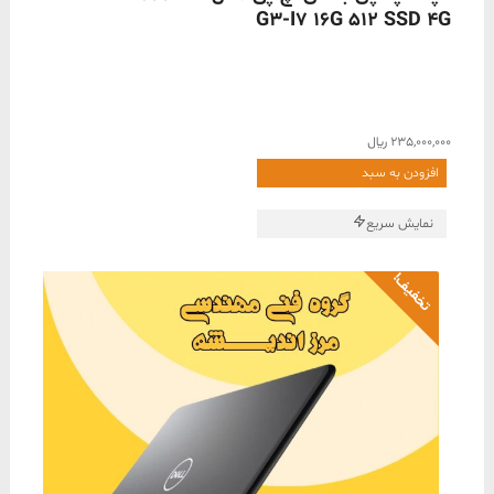
G3-I7 16G 512 SSD 4G
235,000,000
﷼
افزودن به سبد
نمایش سریع
تخفیف!