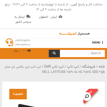
Ski
ساعات کار و پاسخ گویی : از شنبه تا چهارشنبه از ساعت 9 الی 19:30 - پنج
t
شنبه ها از ساعت 9 الی 14
conten
ایران - اصفهان
ارسال به
سراسر کشور
مهندسی مرز اندیشه
09132115289
MENU
09306133001
0
0 ﷼
Search
for:
خانه
فروشگاه
لپ تاپ
لپ تاپ Dell
/
/
/
/ لپ تاپ اپن باکس دل مدل
DELL LATITUDE 6540-i5 8G 256G SSD 2gb
ناموجود
تخفیف!