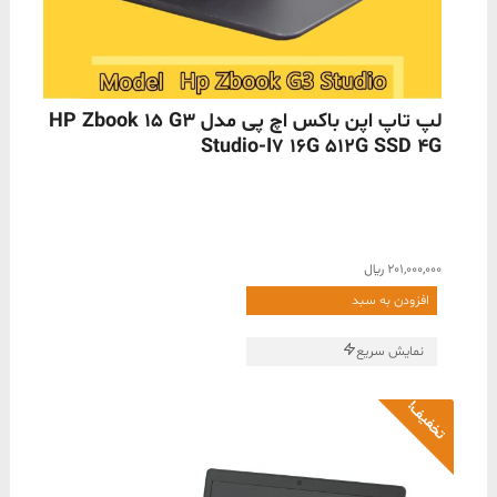
ناموجود
لپ تاپ اپن باکس اچ پی مدل HP Zbook 15 G3
Studio-I7 16G 512G SSD 4G
201,000,000
﷼
افزودن به سبد
نمایش سریع
تخفیف!