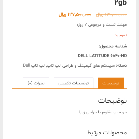
2gb
قیمت
قیمت
130,000,000
﷼
127,500,000
﷼
اصلی
فعلی
مهلت تست و مرجوعی 7 روزه
130,000,000 ﷼
127,500,000 ﷼
ناموجود
بود.
است.
شناسه محصول:
DELL LATITUDE 6540-HD
دسته:
سیستم های گیمینگ و طراحی
,
لپ تاپ
,
لپ تاپ Dell
توضیحات
توضیحات تکمیلی
نظرات (0)
توضیحات
ظریف و مقاوم با طراحی زیبا
محصولات مرتبط