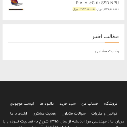
- R AI 7 16G 1tr SSD NPU
قیمت
قیمت
1,520,000,000
﷼
1,452,000,000
﷼
اصلی
فعلی
1,520,000,000 ﷼
1,452,000,000 ﷼
بود.
است.
مطالب اخیر
رضایت مشتری
فروشگاه
حساب من
سبد خرید
دانلود ها
لیست موجودی
قوانین و مقررات
سوالات متداول
رضایت مشتری
ارتباط با ما
درباره ما : مهندسی مرز اندیشه از سال 1395 شروع به فعالیت نموده و با