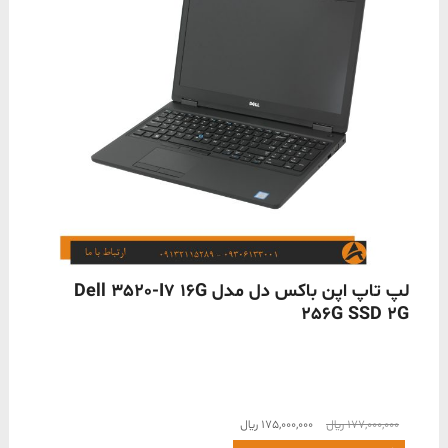
ناموجود
لپ تاپ اپن باکس دل مدل Dell 3520-I7 16G
256G SSD 2G
قیمت
قیمت
177,000,000
﷼
175,000,000
﷼
اصلی
فعلی