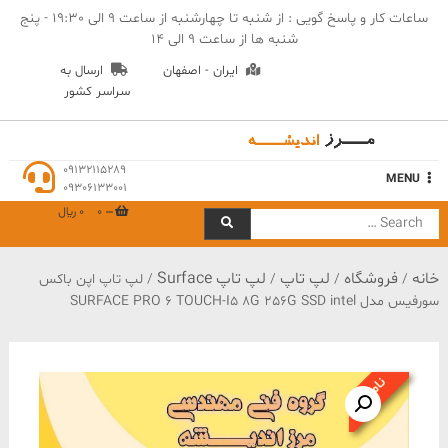
Ski
ساعات کار و پاسخ گویی : از شنبه تا چهارشنبه از ساعت 9 الی 19:30 - پنج
t
شنبه ها از ساعت 9 الی 14
conten
ایران - اصفهان
ارسال به
سراسر کشور
مهندسی مرز اندیشه
09132115289
MENU
09306133001
0
0 ﷼
Search
for:
خانه
فروشگاه
لپ تاپ
لپ تاپ Surface
/
/
/
/ لپ تاپ اپن باکس
سورفیس مدل SURFACE PRO 6 TOUCH-I5 8G 256G SSD intel
ناموجود