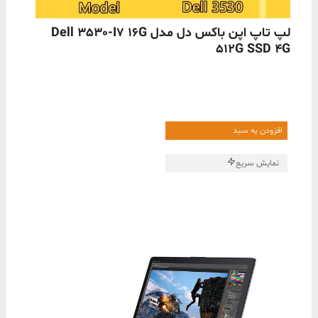
ناموجود
لپ تاپ اپن باکس دل مدل Dell 3530-I7 16G
512G SSD 4G
افزودن به سبد
نمایش سریع