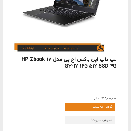
ناموجود
لپ تاپ اپن باکس اچ پی مدل HP Zbook 17
G3-I7 16G 512 SSD 4G
235,000,000
﷼
افزودن به سبد
نمایش سریع