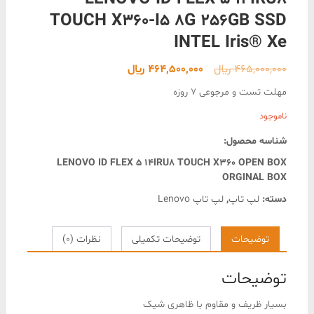
TOUCH X360-I5 8G 256GB SSD
INTEL Iris® Xe
قیمت
قیمت
465,000,000
﷼
464,500,000
﷼
اصلی
فعلی
مهلت تست و مرجوعی 7 روزه
465,000,000 ﷼
464,500,000 ﷼
ناموجود
بود.
است.
شناسه محصول:
LENOVO ID FLEX 5 14IRU8 TOUCH X360 OPEN BOX
ORGINAL BOX
دسته:
لپ تاپ
,
لپ تاپ Lenovo
توضیحات
توضیحات تکمیلی
نظرات (0)
توضیحات
بسیار ظریف و مقاوم با ظاهری شیک