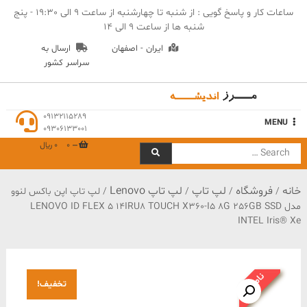
Ski
ساعات کار و پاسخ گویی : از شنبه تا چهارشنبه از ساعت 9 الی 19:30 - پنج
t
شنبه ها از ساعت 9 الی 14
conten
ایران - اصفهان
ارسال به
سراسر کشور
مهندسی مرز اندیشه
09132115289
MENU
09306133001
0
0 ﷼
Search
for:
خانه
فروشگاه
لپ تاپ
لپ تاپ Lenovo
/
/
/
/ لپ تاپ اپن باکس لنوو
مدل LENOVO ID FLEX 5 14IRU8 TOUCH X360-I5 8G 256GB SSD
INTEL Iris® Xe
ناموجود
تخفیف!