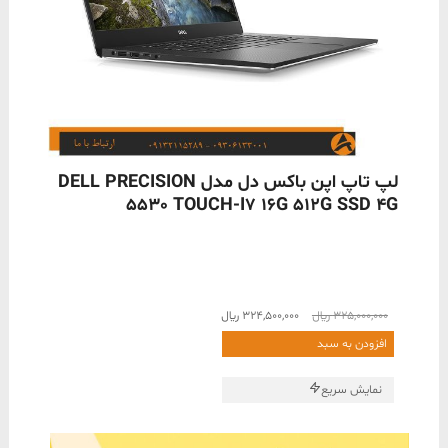
ناموجود
لپ تاپ اپن باکس دل مدل DELL PRECISION
5530 TOUCH-I7 16G 512G SSD 4G
قیمت
قیمت
325,000,000
﷼
324,500,000
﷼
اصلی
فعلی
افزودن به سبد
325,000,000 ﷼
324,500,000 ﷼
بود.
است.
نمایش سریع