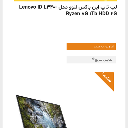
ناموجود
لپ تاپ اپن باکس لنوو مدل Lenovo ID L340-
Ryzen 8G 1Tb HDD 2G
افزودن به سبد
نمایش سریع
تخفیف!