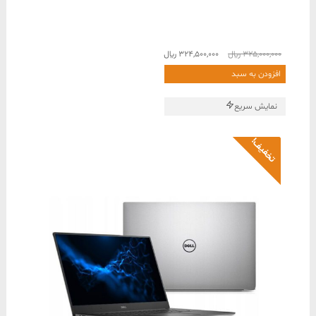
قیمت
قیمت
325,000,000
﷼
324,500,000
﷼
اصلی
فعلی
افزودن به سبد
325,000,000 ﷼
324,500,000 ﷼
بود.
است.
نمایش سریع
تخفیف!