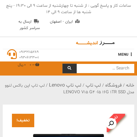
Ski
ساعات کار و پاسخ گویی : از شنبه تا چهارشنبه از ساعت 9 الی 19:30 - پنج
t
شنبه ها از ساعت 9 الی 14
conten
ایران - اصفهان
ارسال به
سراسر کشور
مهندسی مرز اندیشه
09132115289
MENU
09306133001
0
0 ﷼
Search
for:
خانه
فروشگاه
لپ تاپ
لپ تاپ Lenovo
/
/
/
/ لپ تاپ اپن باکس لنوو
مدل LENOVO V15 G4 -I5 16G 1TR SSD
ناموجود
تخفیف!