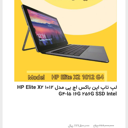
ناموجود
لپ تاپ اپن باکس اچ پی مدل HP Elite X2 1012
G4-I5 16G 256G SSD Intel
قیمت
قیمت
178,000,000
﷼
177,500,000
﷼