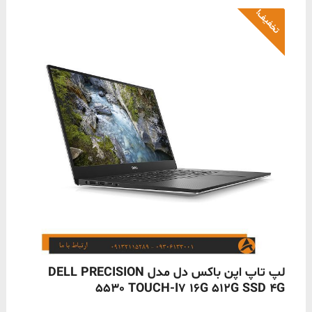
تخفیف!
ناموجود
لپ تاپ اپن باکس دل مدل DELL PRECISION
5530 TOUCH-I7 16G 512G SSD 4G