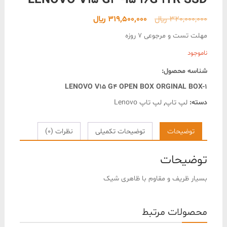
LENOVO V15 G4 -I5 16G 1TR SSD
قیمت
قیمت
320,000,000
﷼
319,500,000
﷼
اصلی
فعلی
مهلت تست و مرجوعی 7 روزه
320,000,000 ﷼
319,500,000 ﷼
ناموجود
بود.
است.
شناسه محصول:
LENOVO V15 G4 OPEN BOX ORGINAL BOX-1
دسته:
لپ تاپ
,
لپ تاپ Lenovo
توضیحات
توضیحات تکمیلی
نظرات (0)
توضیحات
بسیار ظریف و مقاوم با ظاهری شیک
محصولات مرتبط