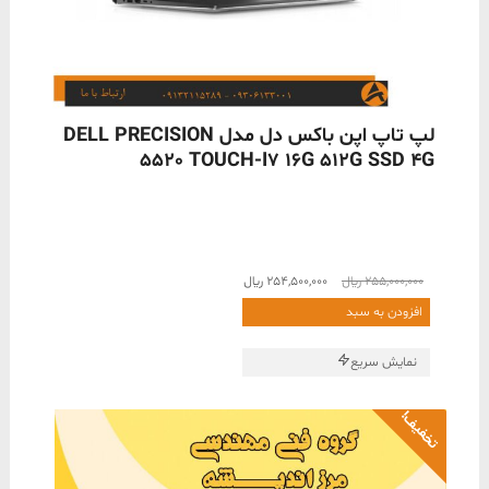
ناموجود
لپ تاپ اپن باکس دل مدل DELL PRECISION
5520 TOUCH-I7 16G 512G SSD 4G
قیمت
قیمت
255,000,000
﷼
254,500,000
﷼
اصلی
فعلی
افزودن به سبد
255,000,000 ﷼
254,500,000 ﷼
بود.
است.
نمایش سریع
تخفیف!