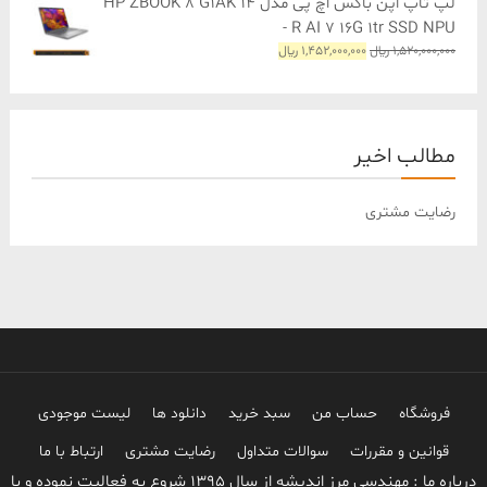
لپ تاپ اپن باکس اچ پی مدل HP ZBOOK 8 G1AK 14
بود.
است.
- R AI 7 16G 1tr SSD NPU
قیمت
قیمت
1,520,000,000
﷼
1,452,000,000
﷼
اصلی
فعلی
1,520,000,000 ﷼
1,452,000,000 ﷼
بود.
است.
مطالب اخیر
رضایت مشتری
فروشگاه
حساب من
سبد خرید
دانلود ها
لیست موجودی
قوانین و مقررات
سوالات متداول
رضایت مشتری
ارتباط با ما
درباره ما : مهندسی مرز اندیشه از سال 1395 شروع به فعالیت نموده و با